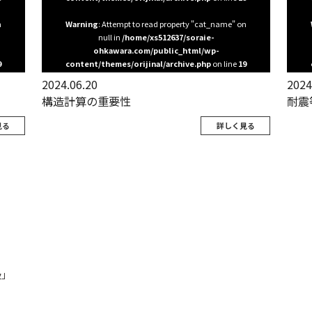
n
Warning
: Attempt to read property "cat_name" on
null in
/home/xs512637/soraie-
ohkawara.com/public_html/wp-
9
content/themes/orijinal/archive.php
on line
19
2024.06.20
2024
構造計算の重要性
耐震
見る
詳しく見る
級」