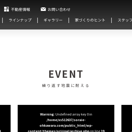
不動産情報
お問い合わせ
ラインナップ
ギャラリー
家づくりのヒント
ステッ
EVENT
繰り返す地震に耐える
Warning
: Undefined array key 0 in
/home/xs512637/soraie-
ohkawara.com/public_html/wp-
9
content/themes/orijinal/archive.php
on line
19