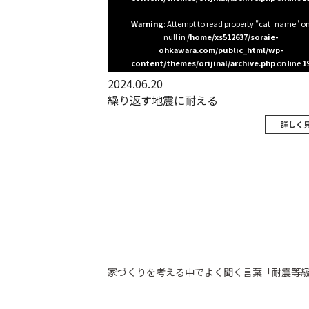
Warning
: Attempt to read property "cat_name" o
null in
/home/xs512637/soraie-
ohkawara.com/public_html/wp-
content/themes/orijinal/archive.php
on line
1
2024.06.20
繰り返す地震に耐える
詳しく
家づくりを考える中でよく聞く言葉「耐震等