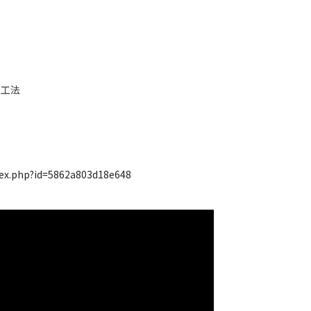
ー工法
dex.php?id=5862a803d18e648