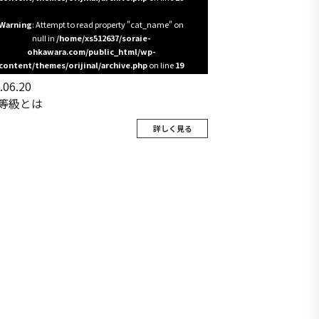
Warning
: Attempt to read property "cat_name" on
null in
/home/xs512637/soraie-
ohkawara.com/public_html/wp-
content/themes/orijinal/archive.php
on line
19
.06.20
等級とは
詳しく見る