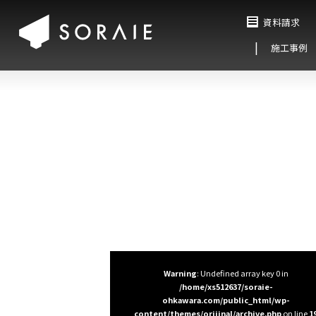
資料請求
施工事例
Warning
: Undefined array key 0 in
/home/xs512637/soraie-
ohkawara.com/public_html/wp-
content/themes/orijinal/archive.php
on line
1