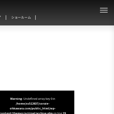
プ
ショールーム
Warning
: Undefined array key 0 in
/home/xs512637/soraie-
ohkawara.com/public_html/wp-
content/themes/orijinal/archive.php
on line
19