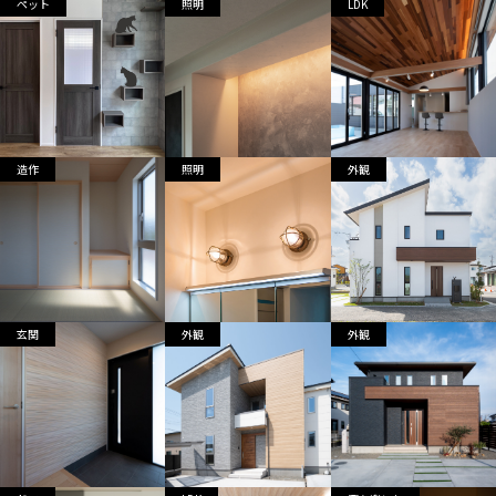
ペット
照明
LDK
造作
照明
外観
玄関
外観
外観