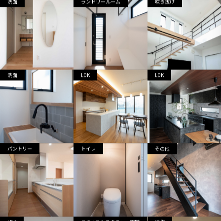
洗面
ランドリールーム
吹き抜け
洗面
LDK
LDK
パントリー
トイレ
その他