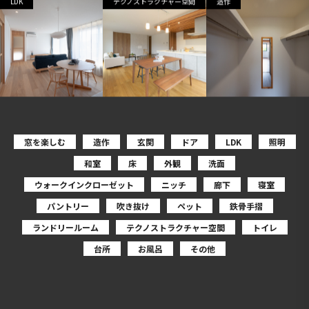
LDK
テクノストラクチャー空間
造作
窓を楽しむ
造作
玄関
ドア
LDK
照明
和室
床
外観
洗面
ウォークインクローゼット
ニッチ
廊下
寝室
パントリー
吹き抜け
ペット
鉄骨手摺
ランドリールーム
テクノストラクチャー空間
トイレ
台所
お風呂
その他