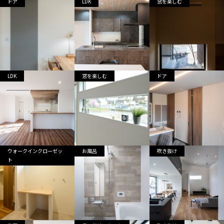
ドア
LDK
窓を楽しむ
LDK
窓を楽しむ
ドア
ウォークインクローゼッ
お風呂
吹き抜け
ト