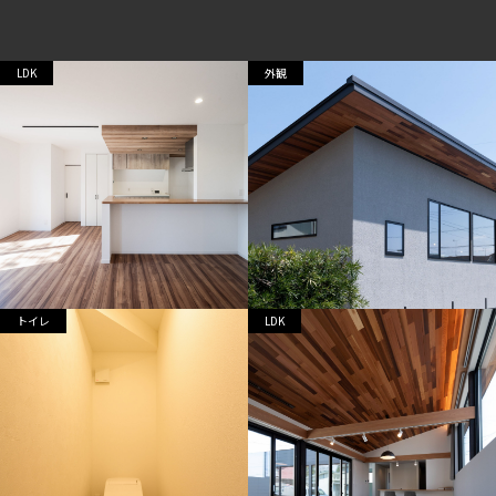
LDK
外観
トイレ
LDK