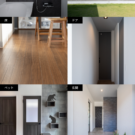
床
ドア
ペット
玄関