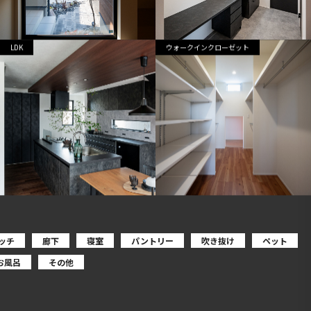
LDK
ウォークインクローゼット
ッチ
廊下
寝室
パントリー
吹き抜け
ペット
お風呂
その他