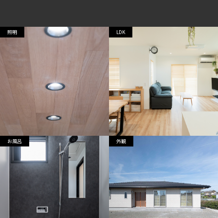
照明
LDK
お風呂
外観