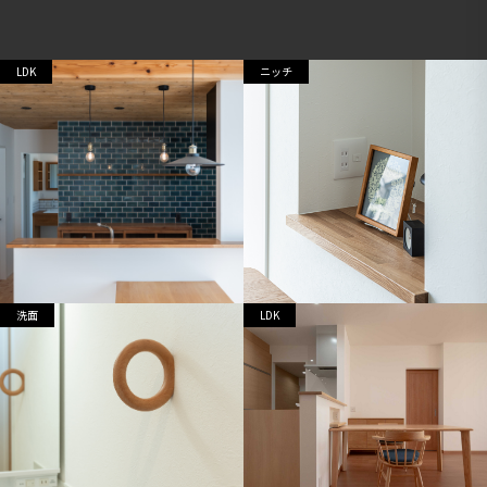
LDK
ニッチ
洗面
LDK