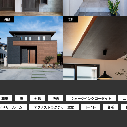
外観
照明
和室
床
外観
洗面
ウォークインクローゼット
ニ
ンドリールーム
テクノストラクチャー空間
トイレ
台所