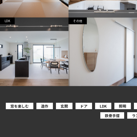
LDK
その他
窓を楽しむ
造作
玄関
ドア
LDK
照明
鉄骨手摺
ラ