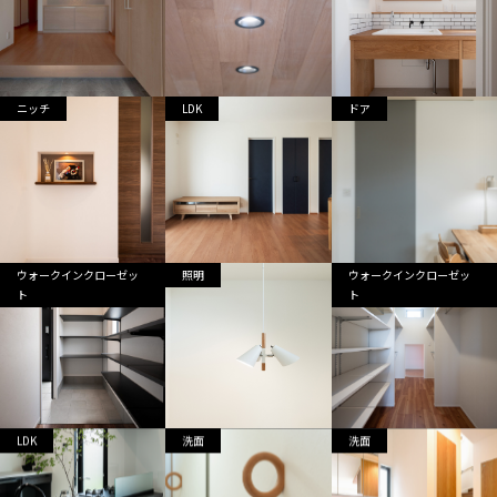
ニッチ
LDK
ドア
ウォークインクローゼッ
照明
ウォークインクローゼッ
ト
ト
LDK
洗面
洗面