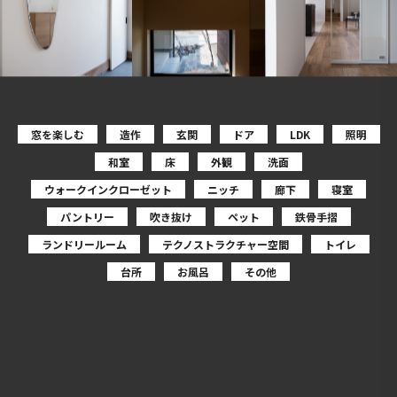
窓を楽しむ
造作
玄関
ドア
LDK
照明
和室
床
外観
洗面
ウォークインクローゼット
ニッチ
廊下
寝室
パントリー
吹き抜け
ペット
鉄骨手摺
ランドリールーム
テクノストラクチャー空間
トイレ
台所
お風呂
その他