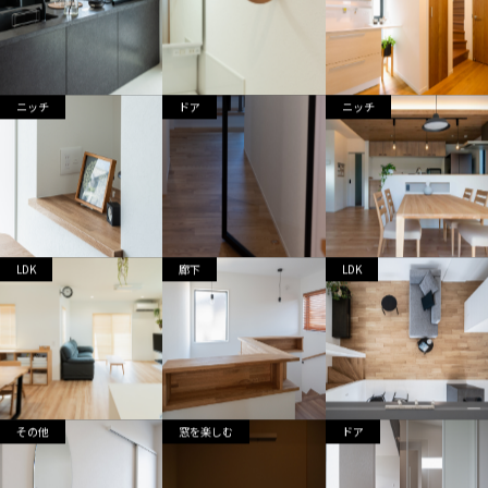
ニッチ
ドア
ニッチ
LDK
廊下
LDK
その他
窓を楽しむ
ドア