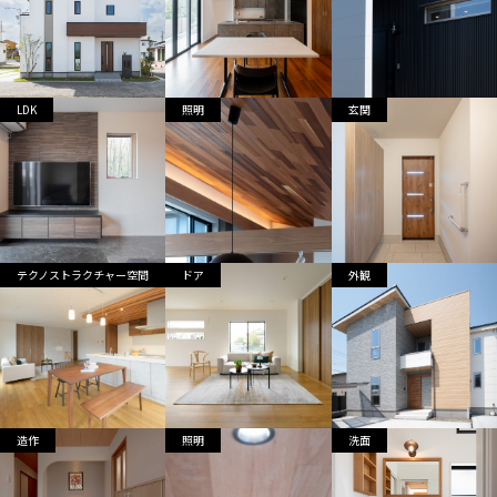
LDK
照明
玄関
テクノストラクチャー空間
ドア
外観
造作
照明
洗面