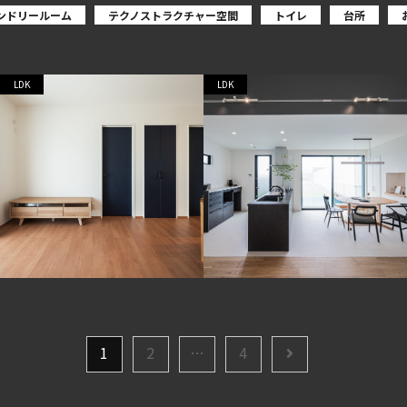
ンドリールーム
テクノストラクチャー空間
トイレ
台所
LDK
LDK
1
2
…
4