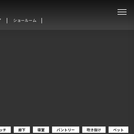
プ
ショールーム
ッチ
廊下
寝室
パントリー
吹き抜け
ペット