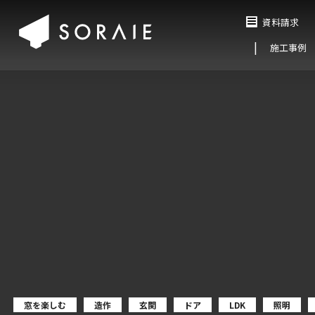
資料請求
施工事例
窓を楽しむ
造作
玄関
ドア
LDK
照明