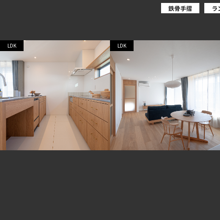
鉄骨手摺
ラ
LDK
LDK